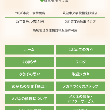
◆
駐車場：有り（7台）
つくば市商工会推薦店
筑波中央病院指定眼鏡店
許可番号：つ第121号
（株）皆葉自動車指定店
高度管理医療機器等販売許可店
ホーム
はじめての方へ
お知らせ
ブログ
みなばの思い
取扱メガネ
めがねの聖地「鯖江」
メガネづくりのステップ
メガネの保証・
メガネの修理について
アフターサービス