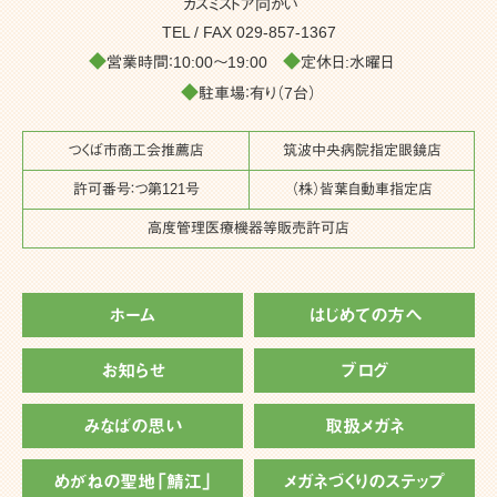
カスミストア向かい
TEL / FAX
029-857-1367
◆
◆
営業時間：10:00～19:00
定休日:水曜日
◆
駐車場：有り（7台）
つくば市商工会推薦店
筑波中央病院指定眼鏡店
許可番号：つ第121号
（株）皆葉自動車指定店
高度管理医療機器等販売許可店
ホーム
はじめての方へ
お知らせ
ブログ
みなばの思い
取扱メガネ
めがねの聖地「鯖江」
メガネづくりのステップ