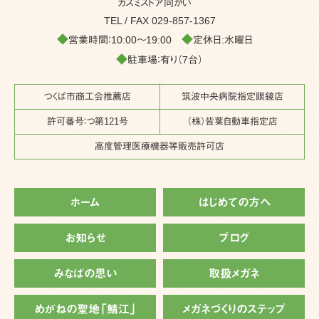
カスミストア向かい
TEL / FAX
029-857-1367
◆
◆
営業時間：10:00～19:00
定休日:水曜日
◆
駐車場：有り（7台）
つくば市商工会推薦店
筑波中央病院指定眼鏡店
許可番号：つ第121号
（株）皆葉自動車指定店
高度管理医療機器等販売許可店
ホーム
はじめての方へ
お知らせ
ブログ
みなばの思い
取扱メガネ
めがねの聖地「鯖江」
メガネづくりのステップ