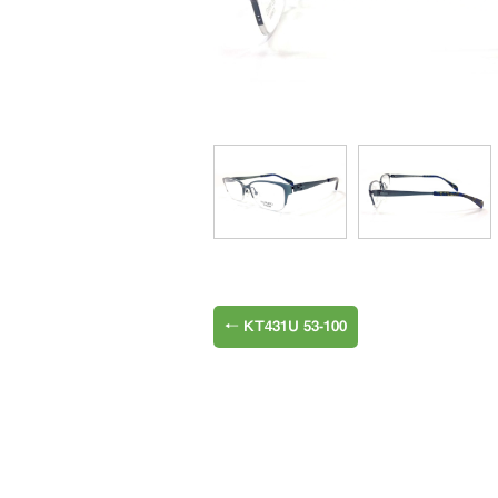
←
KT431U 53-100