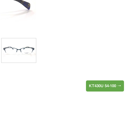
KT430U 54-100
→