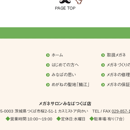
ホーム
取扱メガネ
はじめての方へ
メガネづくり
みなばの思い
メガネの修
めがねの聖地「鯖江」
メガネの保証
メガネサロンみなばつくば店
05-0003 茨城県つくば市桜2-51-1
カスミストア向かい
TEL / FAX
029-857-
◆
◆
◆
営業時間：10:00～19:00
定休日:水曜日
駐車場：有り（7台）