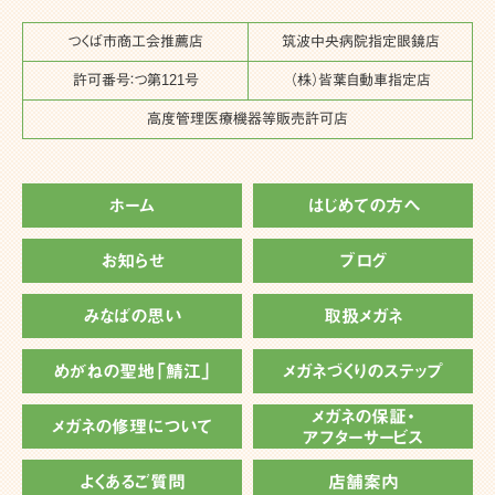
つくば市商工会推薦店
筑波中央病院指定眼鏡店
許可番号：つ第121号
（株）皆葉自動車指定店
高度管理医療機器等販売許可店
ホーム
はじめての方へ
お知らせ
ブログ
みなばの思い
取扱メガネ
めがねの聖地「鯖江」
メガネづくりのステップ
メガネの保証・
メガネの修理について
アフターサービス
よくあるご質問
店舗案内