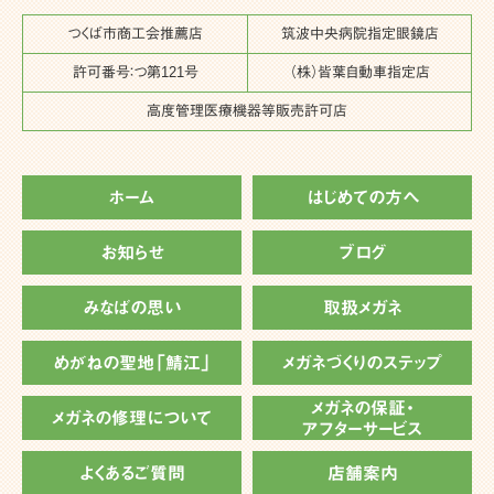
つくば市商工会推薦店
筑波中央病院指定眼鏡店
許可番号：つ第121号
（株）皆葉自動車指定店
高度管理医療機器等販売許可店
ホーム
はじめての方へ
お知らせ
ブログ
みなばの思い
取扱メガネ
めがねの聖地「鯖江」
メガネづくりのステップ
メガネの保証・
メガネの修理について
アフターサービス
よくあるご質問
店舗案内