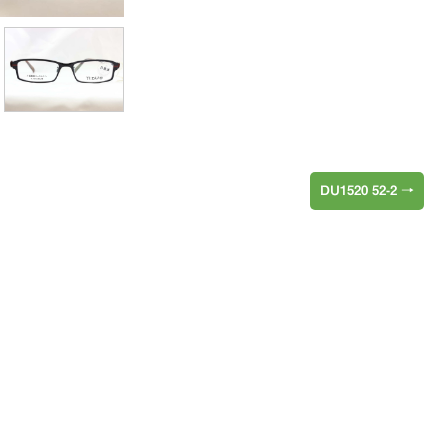
DU1520 52-2
→