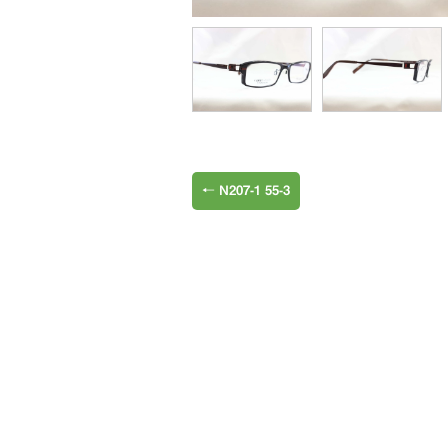
←
N207-1 55-3