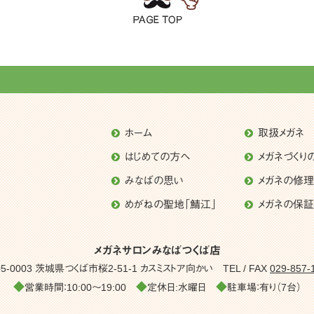
ホーム
取扱メガネ
はじめての方へ
メガネづくり
みなばの思い
メガネの修
めがねの聖地「鯖江」
メガネの保証
メガネサロンみなばつくば店
05-0003 茨城県つくば市桜2-51-1
カスミストア向かい
TEL / FAX
029-857-
◆
◆
◆
営業時間：10:00～19:00
定休日:水曜日
駐車場：有り（7台）