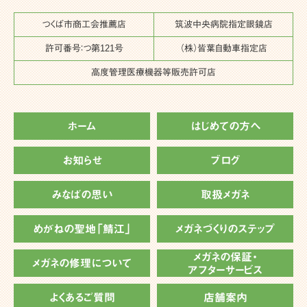
つくば市商工会推薦店
筑波中央病院指定眼鏡店
許可番号：つ第121号
（株）皆葉自動車指定店
高度管理医療機器等販売許可店
ホーム
はじめての方へ
お知らせ
ブログ
みなばの思い
取扱メガネ
めがねの聖地「鯖江」
メガネづくりのステップ
メガネの保証・
メガネの修理について
アフターサービス
よくあるご質問
店舗案内