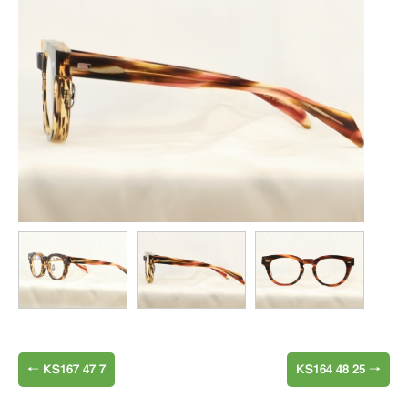
←
KS167 47 7
KS164 48 25
→