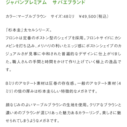
ジャパンプレミアム サバエブランド
カラー：マーブルブラウン サイズ：48ミリ ￥49,500（税込）
「杉本圭」太セルシリーズ。
フロントは定番のボストン型のシェイプを採用。フロントサイドにカシ
メピンを打ち込み、メリハリの利いたエッジ感にボストンシェイプのカ
ジュアルさが見事に中和された普遍的なデザインに仕上がりまし
た。職人さんの手間と時間をかけて作り上げていく極上の逸品で
す。
８ミリのアセテート素材は圧巻の存在感。一般のアセテート素材（４
ミリ）の倍の厚みは杉本圭らしい特徴的なメガネです。
顔なじみのよいマーブルブラウンの生地を使用。クリアなブラウンと
濃いめのブラウンが混じりあった魅力あるカラーリング。美しさに魅
せられてしまうようなメガネです。