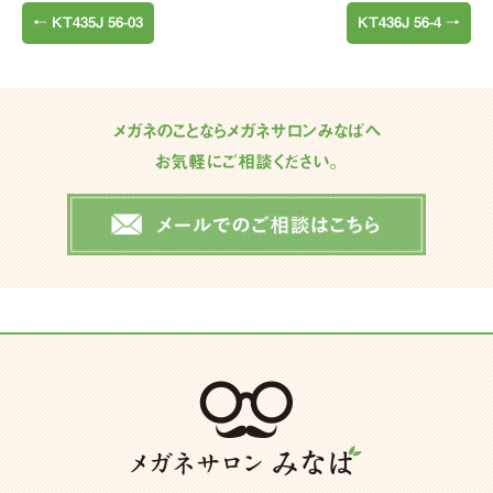
←
KT435J 56-03
KT436J 56-4
→
メガネのことならメガネサロンみなばへ
お気軽にご相談ください。