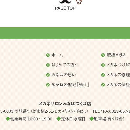
ホーム
取扱メガネ
はじめての方へ
メガネづくり
みなばの思い
メガネの修
めがねの聖地「鯖江」
メガネの保証
メガネサロンみなばつくば店
05-0003 茨城県つくば市桜2-51-1
カスミストア向かい
TEL / FAX
029-857-
◆
◆
◆
営業時間：10:00～19:00
定休日:水曜日
駐車場：有り（7台）