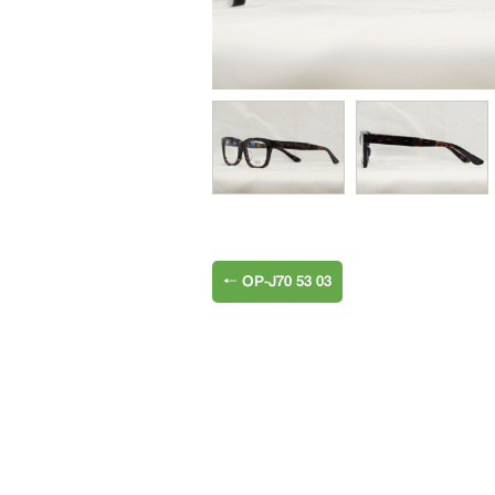
←
OP-J70 53 03