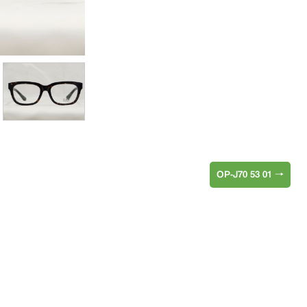
OP-J70 53 01
→