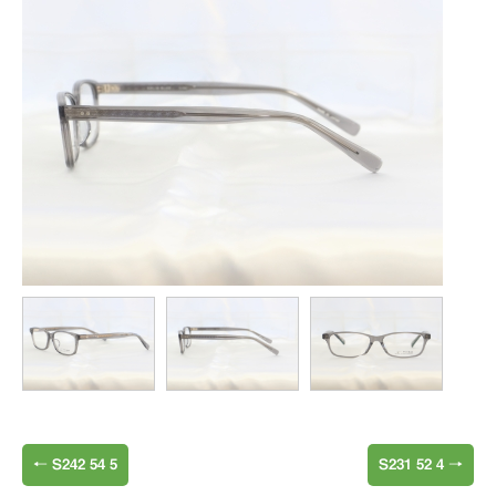
←
S242 54 5
S231 52 4
→