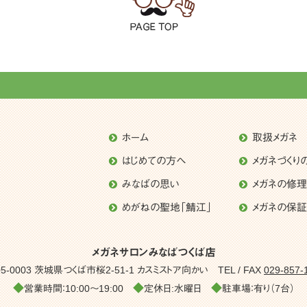
ホーム
取扱メガネ
はじめての方へ
メガネづくり
みなばの思い
メガネの修
めがねの聖地「鯖江」
メガネの保証
メガネサロンみなばつくば店
05-0003 茨城県つくば市桜2-51-1
カスミストア向かい
TEL / FAX
029-857-
◆
◆
◆
営業時間：10:00～19:00
定休日:水曜日
駐車場：有り（7台）