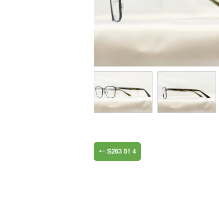
←
S263 51 4