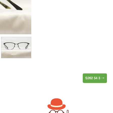
S262 54 3
→