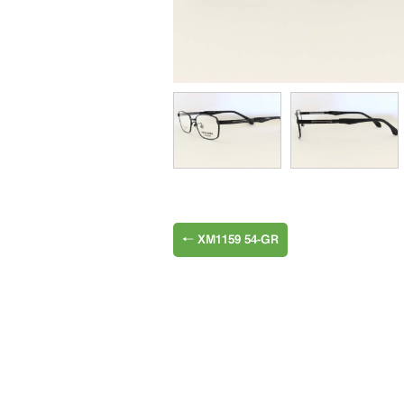
←
XM1159 54-GR