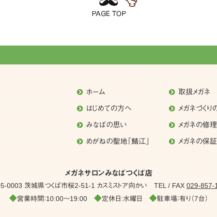
ホーム
取扱メガネ
はじめての方へ
メガネづくり
みなばの思い
メガネの修
めがねの聖地「鯖江」
メガネの保証
メガネサロンみなばつくば店
05-0003 茨城県つくば市桜2-51-1
カスミストア向かい
TEL / FAX
029-857-
◆
◆
◆
営業時間：10:00～19:00
定休日:水曜日
駐車場：有り（7台）