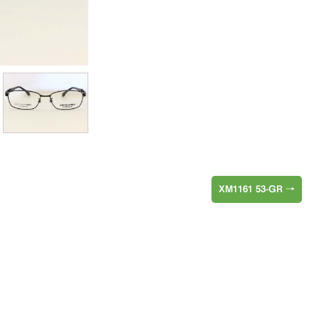
XM1161 53-GR
→