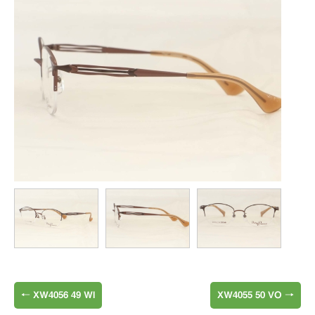
←
XW4056 49 WI
XW4055 50 VO
→